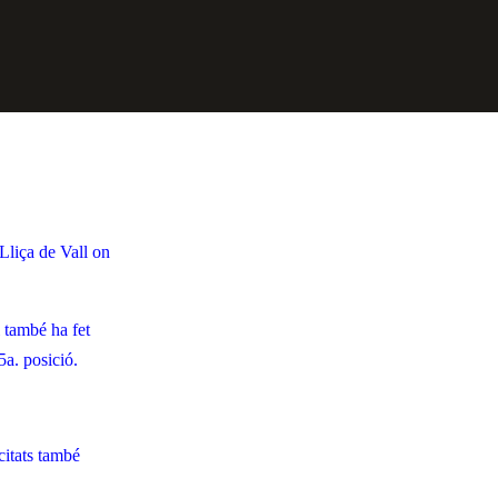
Lliça de Vall on
 també ha fet
5a. posició.
icitats també