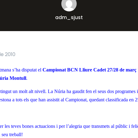
adm_sjust
e 2010
tmana s’ha disputat el
Campionat BCN Lliure Cadet
27/28 de març
úria Montull
.
ingut un molt alt nivell. La Núria ha gaudit fen el seus dos programes i
stona a tots els que han assistit al Campionat, quedant classificada en 2
er les teves bones actuacions i per l’alegria que transmets al públic i fel
 seu treball!