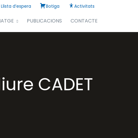
Llista d’espera
Botiga
Activitats
NATGE
PUBLICACIONS
CONTACTE
liure CADET