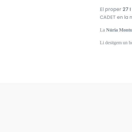
El proper
27 I
CADET en la m
La
Núria Montu
Li desitgem un 