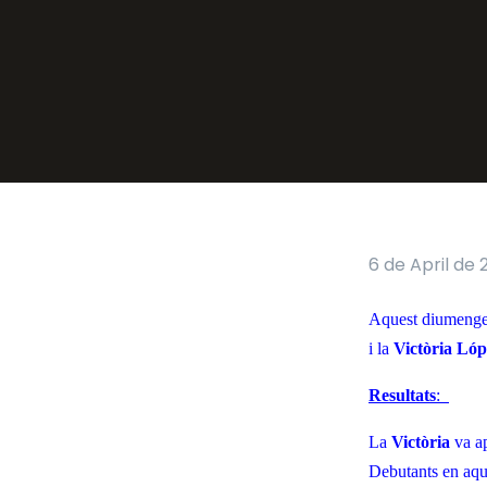
6 de April de 
Aquest diumenge p
i la
Victòria Ló
Resultats
:
La
Victòria
va ap
Debutants en aque