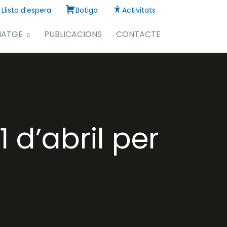
Llista d’espera
Botiga
Activitats
NATGE
PUBLICACIONS
CONTACTE
 d’abril per