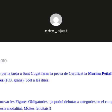
adm_sjust
2010
er la tarda a Sant Cugat faran la prova de Certificat la
Marina Peñafi
pez
(F.O. grans). Sort a les dues!
rovar les Figures Obligatòries i ja podrà debutar a categories en el cam
sta modalitat. Moltes felicitats!!