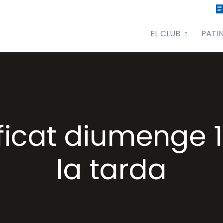
EL CLUB
PATI
ficat diumenge 11
la tarda