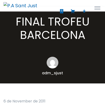
FINAL TROFEU
BARCELONA
adm_sjust
6 de November de 2011