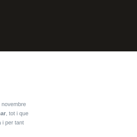
e novembre
nar
, tot i que
i per tant