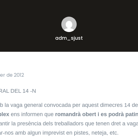
adm_sjust
er de 2012
AL DEL 14 -N
mb la vaga general convocada per aquest dimecres 14 d
lex
ens informen que
romandrà obert i es podrà pati
ntir la presència dels treballadors que tenen dret a vaga 
r-nos amb algun imprevist en pistes, neteja, etc.