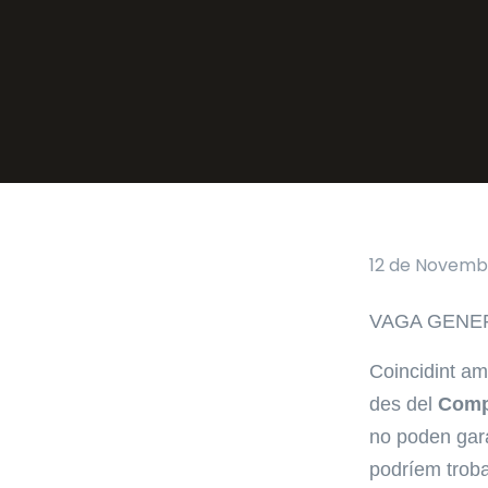
12 de Novemb
VAGA GENER
Coincidint a
des del
Comp
no poden gara
podríem troba