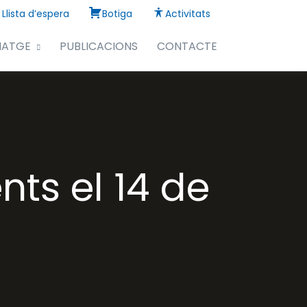
Llista d’espera
Botiga
Activitats
NATGE
PUBLICACIONS
CONTACTE
ts el 14 de