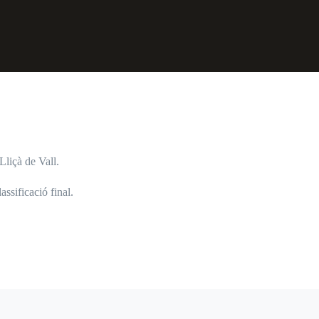
Lliçà de Vall.
assificació final.