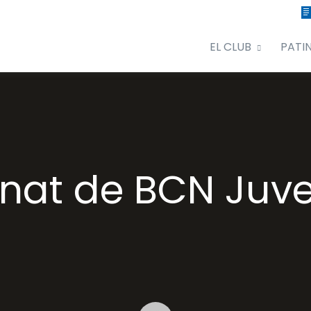
EL CLUB
PATI
at de BCN Juveni