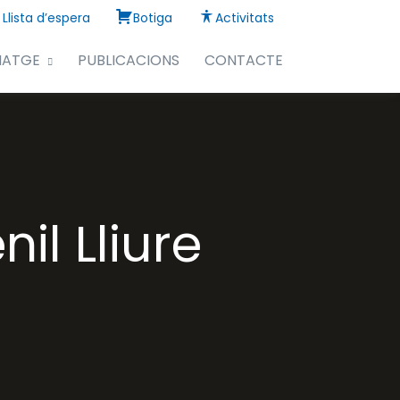
Llista d’espera
Botiga
Activitats
NATGE
PUBLICACIONS
CONTACTE
l Lliure