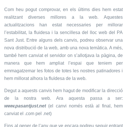
Com heu pogut comprovar, en els últims dies hem estat
realitzant diverses millores a la web. Aquestes
actualitzacions han estat necessaries per millorar
l’estabilitat, la fluidesa i la sencillesa del lloc web del PA
Sant Just. Entre alguns dels canvis, podreu observar una
nova distribució de la web, amb una nova temàtica. A més,
també hem canviat el servidor on s’allotjava la pàgina, de
manera que hem ampliat l’espai que teniem per
emmagatzemar les fotos de totes les nostres patinadores i
hem millorat alhora la fluïdesa de la web.
Degut a aquests canvis hem hagut de modificar la direcció
de la nostra web. Ara aquesta passa a ser:
www.pasantjust.net
(el canvi només està al final, hem
canviat el .com pel .net)
Fins al gener de l’any que ve encara podreu seguir entrant