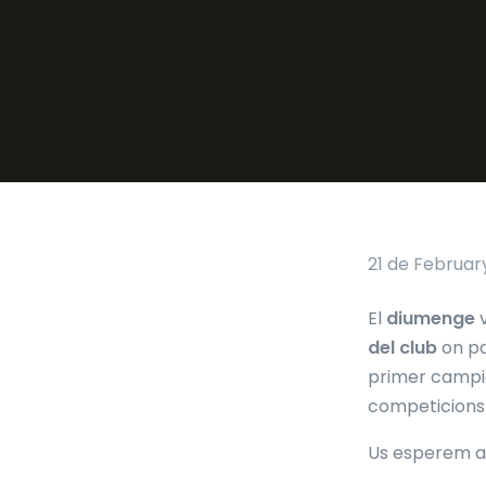
21 de Februar
El
diumenge
v
del club
on pa
primer campio
competicions
Us esperem a 