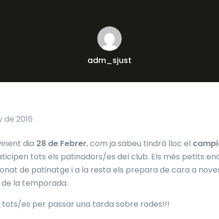
adm_sjust
y de 2016
inent dia
28 de Febrer
, com ja sabeu tindrà lloc el
campio
ticipen tots els patinadors/es del club. Els més petits en
nat de patinatge i a la resta els prepara de cara a nove
 de la temporada.
tots/es per passar una tarda sobre rodes!!!