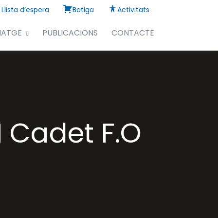
Llista d’espera
Botiga
Activitats
NATGE
PUBLICACIONS
CONTACTE
 Cadet F.O