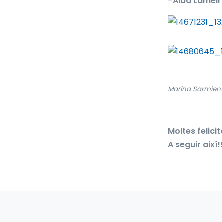
–
Alba Lameir
Marina Sarmie
Moltes felici
A seguir així!