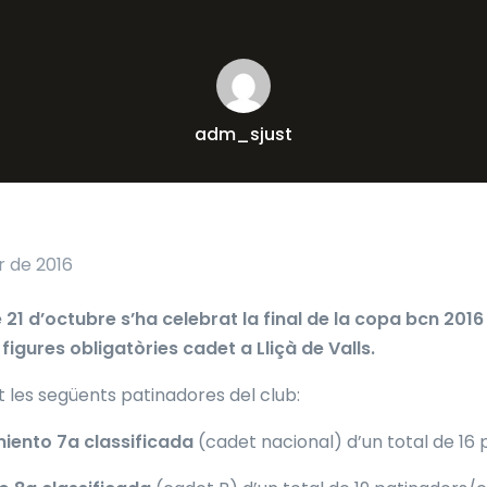
adm_sjust
 de 2016
 21 d’octubre s’ha celebrat la final de la copa bcn 2016
figures obligatòries cadet a Lliçà de Valls.
t les següents patinadores del club:
iento 7a classificada
(cadet nacional) d’un total de 16