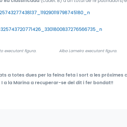
o 8a classificada
(cadet B) d’un total de 19 patinadors/
nto executant figura. Alba Lameiro executant figura.
tats a totes dues per la feina feta i sort a les próximes
! I a la Marina a recuperar-se del dit i fer bondat!!