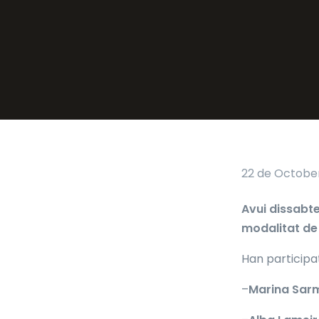
22 de October
Avui dissabte
modalitat de 
Han participa
–
Marina Sarm