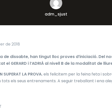
adm_sjust
er de 2018
 de dissabte, han tingut lloc proves d’iniciació. Del no
t el GERARD i l’ADRIÀ al nivell B de la modalitat de lliur
N SUPERAT LA PROVA.
els felicitem per la feina feta i sob
 tots els seus entrenaments. A seguir treballant i ena a
T