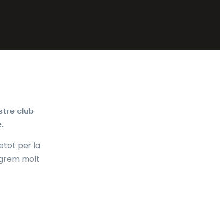
stre club
e.
retot per la
legrem molt