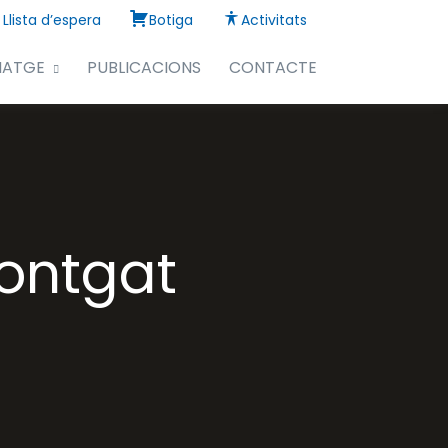
Llista d’espera
Botiga
Activitats
NATGE
PUBLICACIONS
CONTACTE
ontgat