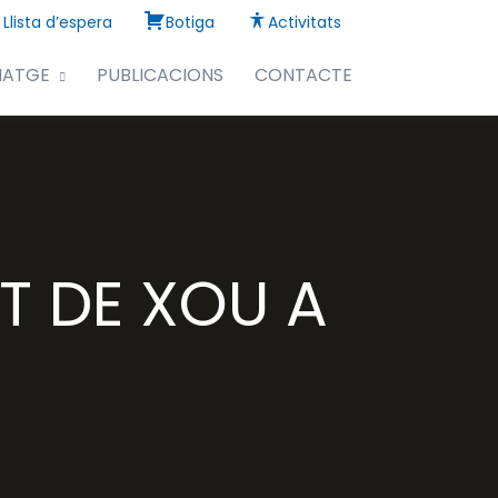
Llista d’espera
Botiga
Activitats
NATGE
PUBLICACIONS
CONTACTE
T DE XOU A