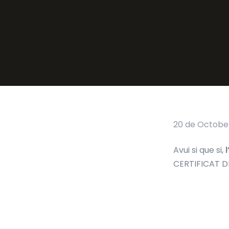
20 de October
Avui si que si,
CERTIFICAT DE