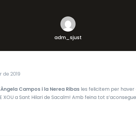
adm_sjust
 de 2019
l’Àngela Campos i la Nerea Ribas
les felicitem per haver
 XOU a Sant Hilari de Sacalm! Amb feina tot s’aconsegu