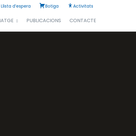
Llista d’espera
Botiga
Activitats
NATGE
PUBLICACIONS
CONTACTE