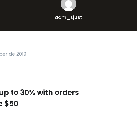
adm_sjust
ber de 2019
up to 30% with orders
e $50