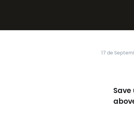
17 de Septem
Save 
abov