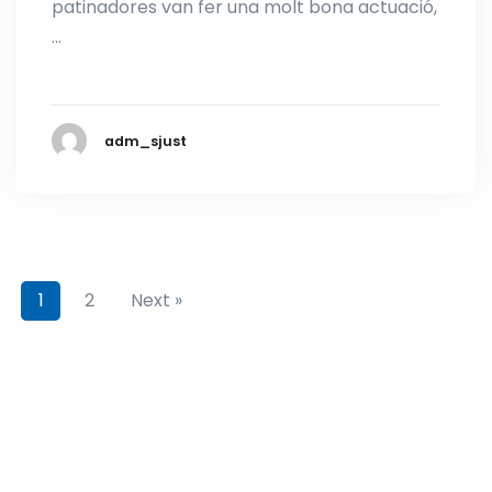
patinadores van fer una molt bona actuació,
…
adm_sjust
1
2
Next »