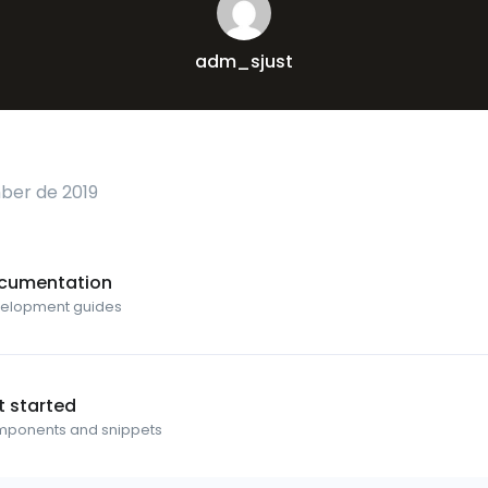
adm_sjust
ber de 2019
cumentation
elopment guides
t started
ponents and snippets