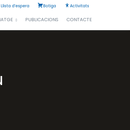
Llista d’espera
Botiga
Activitats
NATGE
PUBLICACIONS
CONTACTE
u