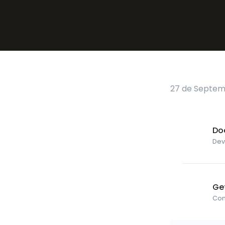
27 de Septem
Do
Dev
Ge
Com